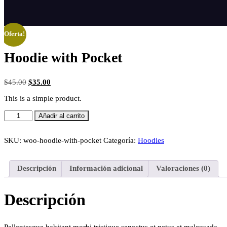
¡Oferta!
Hoodie with Pocket
El
El
$
45.00
$
35.00
precio
precio
This is a simple product.
original
actual
era:
es:
Hoodie
$45.00.
Añadir al carrito
$35.00.
with
Pocket
cantidad
SKU:
woo-hoodie-with-pocket
Categoría:
Hoodies
Descripción
Información adicional
Valoraciones (0)
Descripción
Pellentesque habitant morbi tristique senectus et netus et malesuada