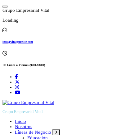
Skip
to
G
r
u
p
o
E
m
p
r
e
s
a
r
i
a
l
V
i
t
a
l
content
Loading
info@vitalpurelife.com
De Lunes a Viernes (9:00-18:00)
Grupo Empresarial Vital
Inicio
Nosotros
Líneas de Negocio
Educación