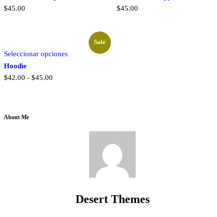
$
45.00
$
45.00
Sale
Este
Seleccionar opciones
producto
tiene
Hoodie
múltiples
Rango
$
42.00
-
$
45.00
variantes.
de
Las
precios:
opciones
desde
se
$42.00
pueden
About Me
hasta
elegir
$45.00
en
la
página
de
producto
Desert Themes