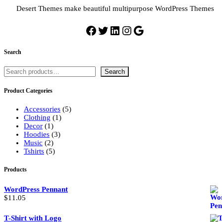
Desert Themes make beautiful multipurpose WordPress Themes
Facebook
Twitter
LinkedIn
Instagram
Google
Search
Buscar
Search
Product Categories
5
Accessories
5
1
productos
Clothing
1
1
producto
Decor
1
producto
3
Hoodies
3
2
productos
Music
2
productos
5
Tshirts
5
productos
Products
WordPress Pennant
$
11.05
T-Shirt with Logo