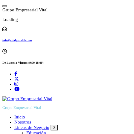
Skip
to
G
r
u
p
o
E
m
p
r
e
s
a
r
i
a
l
V
i
t
a
l
content
Loading
info@vitalpurelife.com
De Lunes a Viernes (9:00-18:00)
Grupo Empresarial Vital
Inicio
Nosotros
Líneas de Negocio
Educación