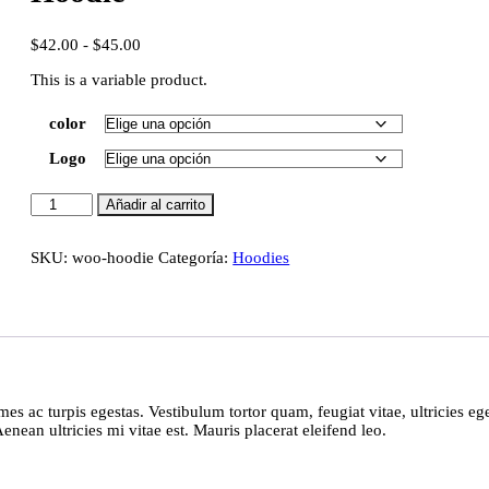
Rango
$
42.00
-
$
45.00
de
This is a variable product.
precios:
desde
$42.00
color
hasta
$45.00
Logo
Hoodie
Añadir al carrito
cantidad
SKU:
woo-hoodie
Categoría:
Hoodies
es ac turpis egestas. Vestibulum tortor quam, feugiat vitae, ultricies ege
nean ultricies mi vitae est. Mauris placerat eleifend leo.