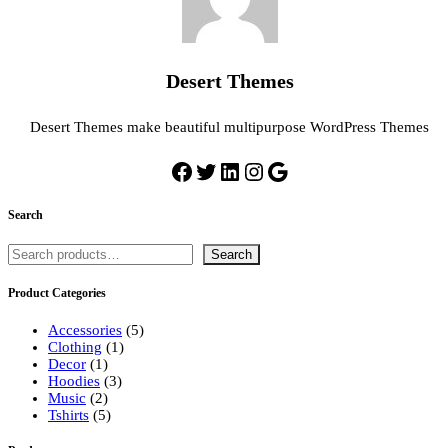
Desert Themes
Desert Themes make beautiful multipurpose WordPress Themes
Facebook
Twitter
LinkedIn
Instagram
Google
Search
Buscar
Search
Product Categories
5
Accessories
5
1
productos
Clothing
1
1
producto
Decor
1
producto
3
Hoodies
3
2
productos
Music
2
productos
5
Tshirts
5
productos