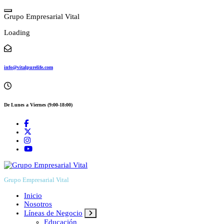
Skip
to
G
r
u
p
o
E
m
p
r
e
s
a
r
i
a
l
V
i
t
a
l
content
Loading
info@vitalpurelife.com
De Lunes a Viernes (9:00-18:00)
Grupo Empresarial Vital
Inicio
Nosotros
Líneas de Negocio
Educación