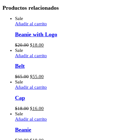
Productos relacionados
Sale
Añadir al carrito
Beanie with Logo
El
El
$
20.00
$
18.00
precio
precio
Sale
original
actual
Añadir al carrito
era:
es:
Belt
$20.00.
$18.00.
El
El
$
65.00
$
55.00
precio
precio
Sale
original
actual
Añadir al carrito
era:
es:
Cap
$65.00.
$55.00.
El
El
$
18.00
$
16.00
precio
precio
Sale
original
actual
Añadir al carrito
era:
es:
Beanie
$18.00.
$16.00.