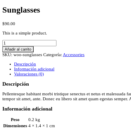
Sunglasses
$
90.00
This is a simple product.
Sunglasses
cantidad
Añadir al carrito
SKU:
woo-sunglasses
Categoría:
Accessories
Descripción
Información adicional
Valoraciones (0)
Descripción
Pellentesque habitant morbi tristique senectus et netus et malesuada fam
tempor sit amet, ante. Donec eu libero sit amet quam egestas semper. Ae
Información adicional
Peso
0.2 kg
Dimensiones
4 × 1.4 × 1 cm