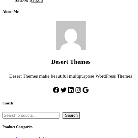
El
El
$
20.00
$
18.00
precio
precio
original
actual
About Me
era:
es:
$20.00.
$18.00.
Desert Themes
Desert Themes make beautiful multipurpose WordPress Themes
Facebook
Twitter
LinkedIn
Instagram
Google
Search
Buscar
Search
Product Categories