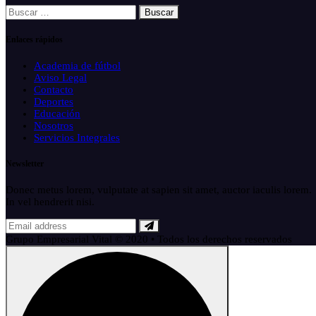
Buscar:
Enlaces rápidos
Academia de fútbol
Aviso Legal
Contacto
Deportes
Educación
Nosotros
Servicios Integrales
Newsletter
Donec metus lorem, vulputate at sapien sit amet, auctor iaculis lorem.
In vel hendrerit nisi.
Grupo Empresarial Vital © 2020 • Todos los derechos reservados