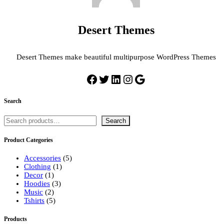
Desert Themes
Desert Themes make beautiful multipurpose WordPress Themes
Facebook
Twitter
LinkedIn
Instagram
Google
Search
Buscar
Search
Product Categories
5
Accessories
5
1
productos
Clothing
1
1
producto
Decor
1
producto
3
Hoodies
3
2
productos
Music
2
productos
5
Tshirts
5
productos
Products