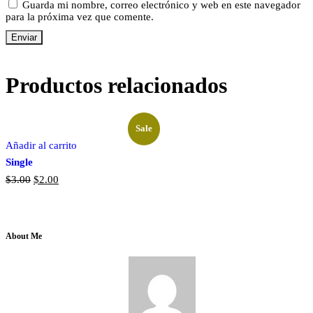
Guarda mi nombre, correo electrónico y web en este navegador
para la próxima vez que comente.
Productos relacionados
Sale
Añadir al carrito
Single
El
El
$
3.00
$
2.00
precio
precio
original
actual
era:
es:
$3.00.
$2.00.
About Me