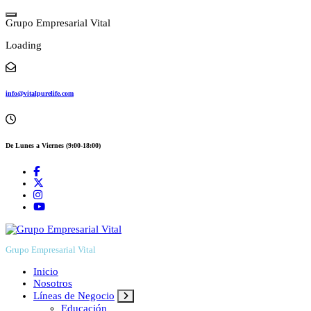
Skip
to
G
r
u
p
o
E
m
p
r
e
s
a
r
i
a
l
V
i
t
a
l
content
Loading
info@vitalpurelife.com
De Lunes a Viernes (9:00-18:00)
Grupo Empresarial Vital
Inicio
Nosotros
Líneas de Negocio
Educación