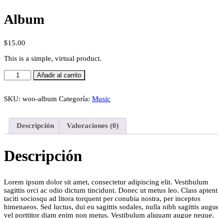
Album
$
15.00
This is a simple, virtual product.
Album
Añadir al carrito
cantidad
SKU:
woo-album
Categoría:
Music
Descripción
Valoraciones (0)
Descripción
Lorem ipsum dolor sit amet, consectetur adipiscing elit. Vestibulum
sagittis orci ac odio dictum tincidunt. Donec ut metus leo. Class aptent
taciti sociosqu ad litora torquent per conubia nostra, per inceptos
himenaeos. Sed luctus, dui eu sagittis sodales, nulla nibh sagittis augu
vel porttitor diam enim non metus. Vestibulum aliquam augue neque.