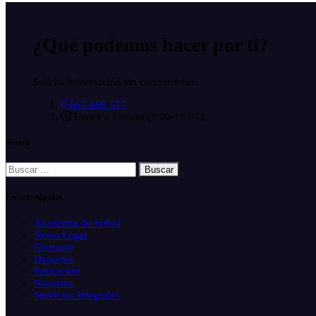
¿Qué podemos hacer
por ti?
Solicita información sin compromiso.
667 669 577
Lunes a Viernes (9:00-18:00),
Search
Buscar:
Enlaces rápidos
Academia de fútbol
Aviso Legal
Contacto
Deportes
Educación
Nosotros
Servicios Integrales