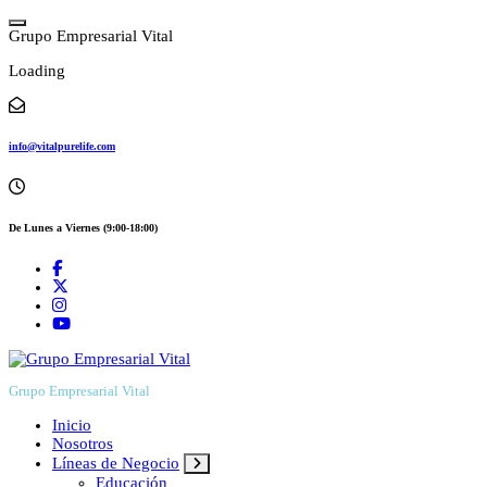
Skip
to
G
r
u
p
o
E
m
p
r
e
s
a
r
i
a
l
V
i
t
a
l
content
Loading
info@vitalpurelife.com
De Lunes a Viernes (9:00-18:00)
Grupo Empresarial Vital
Inicio
Nosotros
Líneas de Negocio
Educación