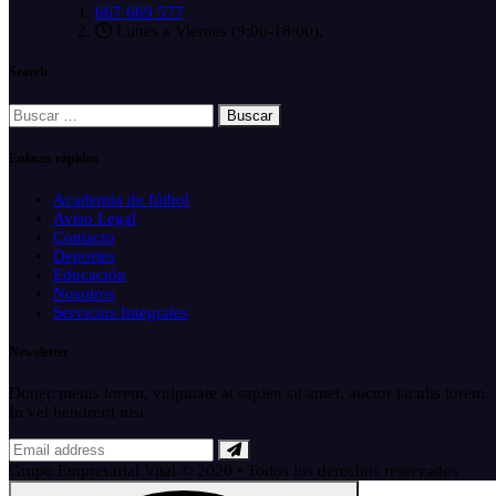
667 669 577
Lunes a Viernes (9:00-18:00),
Search
Buscar:
Enlaces rápidos
Academia de fútbol
Aviso Legal
Contacto
Deportes
Educación
Nosotros
Servicios Integrales
Newsletter
Donec metus lorem, vulputate at sapien sit amet, auctor iaculis lorem.
In vel hendrerit nisi.
Grupo Empresarial Vital © 2020 • Todos los derechos reservados