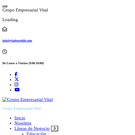
Skip
to
G
r
u
p
o
E
m
p
r
e
s
a
r
i
a
l
V
i
t
a
l
content
Loading
info@vitalpurelife.com
De Lunes a Viernes (9:00-18:00)
Grupo Empresarial Vital
Inicio
Nosotros
Líneas de Negocio
Educación