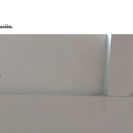
usión.