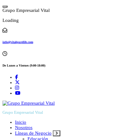
Skip
to
G
r
u
p
o
E
m
p
r
e
s
a
r
i
a
l
V
i
t
a
l
content
Loading
info@vitalpurelife.com
De Lunes a Viernes (9:00-18:00)
Grupo Empresarial Vital
Inicio
Nosotros
Líneas de Negocio
Educación