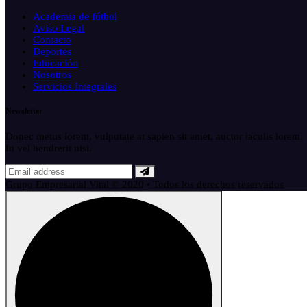
Academia de fútbol
Aviso Legal
Contacto
Deportes
Educación
Nosotros
Servicios Integrales
Newsletter
Donec metus lorem, vulputate at sapien sit amet, auctor iaculis lorem.
In vel hendrerit nisi.
Grupo Empresarial Vital © 2020 • Todos los derechos reservados