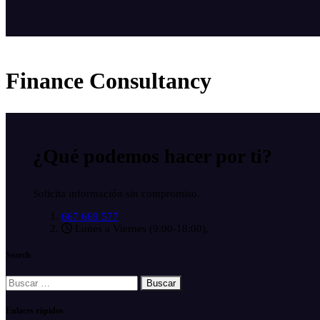
Finance Consultancy
¿Qué podemos hacer
por ti?
Solicita información sin compromiso.
667 669 577
Lunes a Viernes (9:00-18:00),
Search
Buscar:
Enlaces rápidos